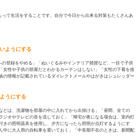
をもって生活をすることです。自分で今日から出来る対策もたくさんあ
いようにする
4への登録をやめる」「ぬいぐるみやインテリア雑貨など、一目で子供
「女性や子供の部屋だとわかるカーテンはしない」「女性の下着を捨
族の情報が記載されているダイレクトメールやはがきはシュレッダー
ようにする
などは、洗濯物を部屋の中に入れてから出掛ける」「昼間、全ての
ラジオやテレビの音を流しておく」「帰宅が夜になる場合は、室内灯
付きの照明器具を使用し、夕方になったら照明が点灯するようにす
ん中に大人用の自転車を置いておく」「中長期不在のときは、新聞配