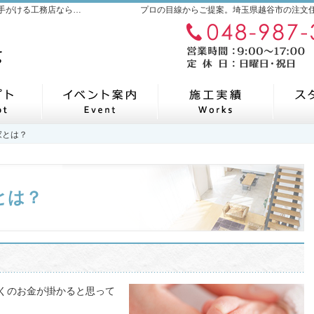
埼玉県越谷市の新築・注文住宅・新築戸建てを手がける工務店なら千葉ハウジング
プロの目線からご提案。埼玉県越谷市の注文
私たちの想い
見て納得のイベント案内！
素敵
家とは？
家とは？
とは？
くのお金が掛かると思って